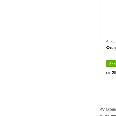
Флако
Флак
В на
29
Флаконы
и проду