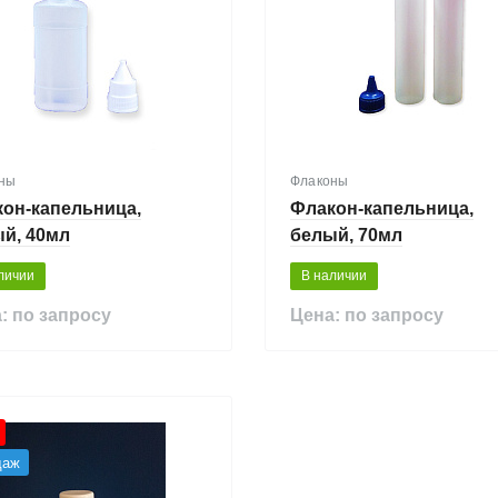
ны
Флаконы
он-капельница,
Флакон-капельница,
й, 40мл
белый, 70мл
личии
В наличии
: по запросу
Цена: по запросу
даж