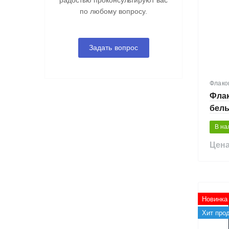
радостью проконсультируют вас
по любому вопросу.
Задать вопрос
Флако
Флак
белы
В на
Цена
Новинка
Хит про