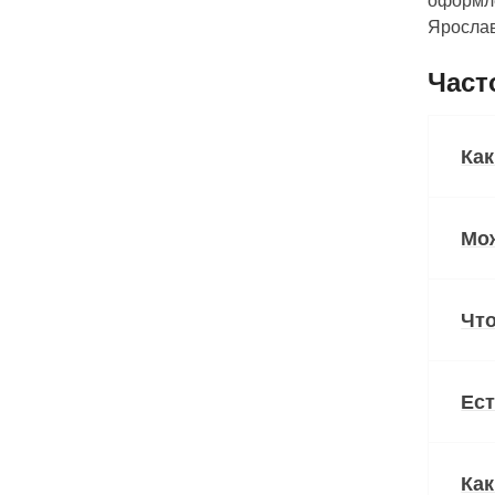
оформле
Ярослав
Част
Как
Мо
Что
Ест
Как