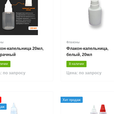
ны
Флаконы
он-капельница 20мл,
Флакон-капельница,
зрачный
белый, 20мл
личии
В наличии
: по запросу
Цена: по запросу
Хит продаж
даж