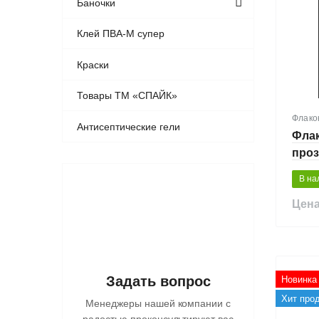
Баночки
Клей ПВА-М супер
Краски
Товары ТМ «СПАЙК»
Флако
Антисептические гели
Флак
про
В на
Цена
Задать вопрос
Новинка
Хит про
Менеджеры нашей компании с