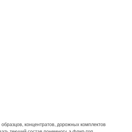
 образцов, концентратов, дорожных комплектов
ать текучий состав понемногу, а флип-топ