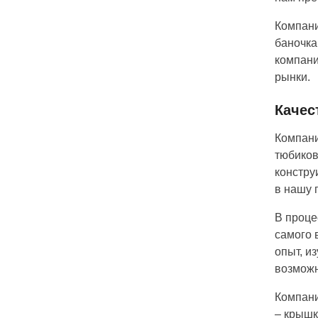
Компани
баночка
компани
рынки.
Качес
Компани
тюбиков
констру
в нашу 
В проце
самого 
опыт, и
возможн
Компани
– крышк