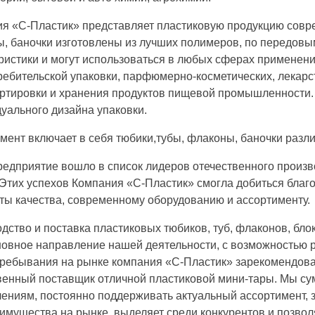
я «С-Пластик» представляет пластиковую продукцию совре
, баночки изготовлены из лучших полимеров, по передовы
ристики и могут использоваться в любых сферах применен
ребительской упаковки, парфюмерно-косметических, лекарс
ртировки и хранения продуктов пищевой промышленности.
уального дизайна упаковки.
мент включает в себя тюбики,тубы, флаконы, баночки разл
едприятие вошло в список лидеров отечественного произв
 Этих успехов Компания «С-Пластик» смогла добиться благ
ты качества, современному оборудованию и ассортименту.
дство и поставка пластиковых тюбиков, туб, флаконов, блок
новное направление нашей деятельности, с возможностью р
ребывания на рынке компания «С-Пластик» зарекомендова
венный поставщик отличной пластиковой мини-тары. Мы сум
ениям, постоянно поддерживать актуальный ассортимент, з
имущества на рынке, выделяет среди конкурентов и позвол