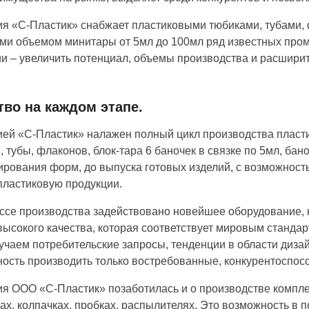
я «С-Пластик» снабжает пластиковыми тюбиками, тубами, ф
ми объемом минитары от 5мл до 100мл ряд известных про
и – увеличить потенциал, объемы производства и расшири
тво на каждом этапе.
ей «С-Пластик» налажен полный цикл производства пласти
, тубы, флаконов, блок-тара 6 баночек в связке по 5мл, бано
ирования форм, до выпуска готовых изделий, с возможность
пластиковую продукции.
ссе производства задействовано новейшее оборудование, 
высокого качества, которая соответствует мировым станда
зучаем потребительские запросы, тенденции в области дизай
ость производить только востребованные, конкурентоспос
я ООО «С-Пластик» позаботилась и о производстве компле
ах, колпачках, пробках, распылителях. Это возможность в