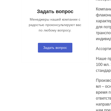
Компани
Задать вопрос
флаконы
Менеджеры нашей компании с
характе
радостью проконсультируют вас
для пот
по любому вопросу.
транспо
индивид
Задать вопрос
Ассорти
Наше пр
100 мл.
стандар
Произво
мл – ос
время п
ответст
направл
нам пре