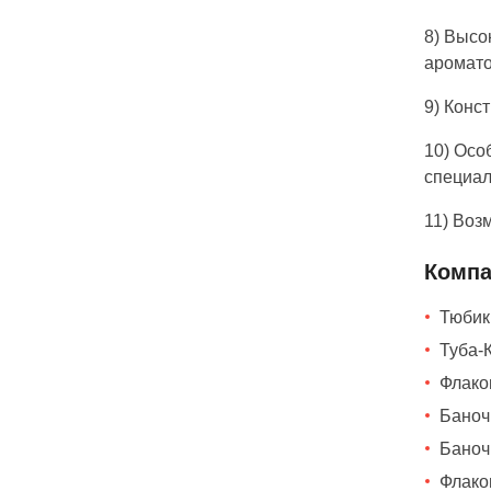
8) Высо
аромато
9) Конс
10) Осо
специал
11) Воз
Компа
Тюбики
Туба-К
Флакон
Баночк
Баночк
Флакон