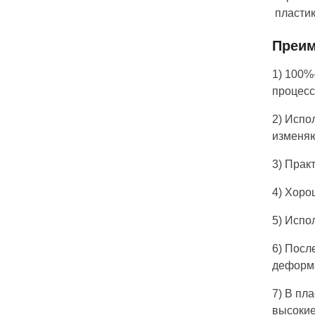
пластик
Преим
1) 100%
процесс
2) Испо
изменяю
3) Прак
4) Хоро
5) Испо
6) Посл
деформ
7) В пл
высокие