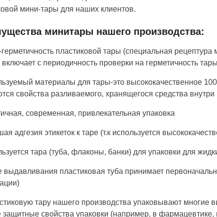
овой мини-тары для наших клиентов.
ущества минитары нашего производства:
-герметичность пластиковой тары (специальная рецептура 
 включает с периодичность проверки на герметичность тары
льзуемый материалы для тары-это высококачественное 100
тся свойства разливаемого, хранящегося средства внутри 
тичная, современная, привлекательная упаковка
шая адгезия этикеток к таре (т.к используется высококачес
льзуется тара (туба, флаконы, банки) для упаковки для жидки
е выдавливания пластиковая туба принимает первоначальный
ации)
астиковую тару нашего производства упаковывают многие 
 защитные свойства упаковки (например, в фармацевтике, ко